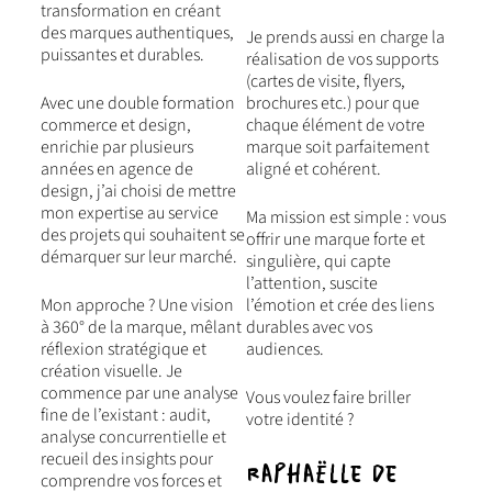
transformation en
créant
des marques authentiques,
Je prends aussi en charge la
puissantes et durables
.
réalisation de vos supports
(cartes de visite, flyers,
Avec une double formation
brochures etc.) pour que
commerce et design,
chaque élément de votre
enrichie par plusieurs
marque soit parfaitement
années en agence de
aligné et cohérent.
design, j’ai choisi de mettre
mon expertise au service
Ma mission est simple : vous
des projets qui souhaitent se
offrir une marque forte et
démarquer sur leur marché.
singulière, qui capte
l’attention, suscite
Mon approche ? Une vision
l’émotion et crée des liens
à 360° de la marque, mêlant
durables avec vos
réflexion stratégique et
audiences.
création visuelle
. Je
commence par une analyse
Vous voulez faire briller
fine de l’existant : audit,
votre identité ?
analyse concurrentielle et
recueil des insights pour
Raphaëlle de
comprendre vos forces et